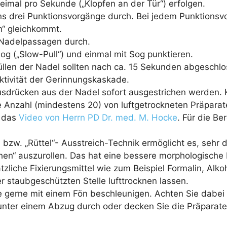
eimal pro Sekunde („Klopfen an der Tür“) erfolgen.
s drei Punktionsvorgänge durch. Bei jedem Punktionsvor
“ gleichkommt.
 Nadelpassagen durch.
g („Slow-Pull“) und einmal mit Sog punktieren.
len der Nadel sollten nach ca. 15 Sekunden abgeschloss
ktivität der Gerinnungskaskade.
usdrücken aus der Nadel sofort ausgestrichen werden. 
de Anzahl (mindestens 20) von luftgetrockneten Präparat
t das
Video von Herrn PD Dr. med. M. Hocke
. Für die B
- bzw. „Rüttel“- Ausstreich-Technik ermöglicht es, sehr
n“ auszurollen. Das hat eine bessere morphologische D
zliche Fixierungsmittel wie zum Beispiel Formalin, Alko
r staubgeschützten Stelle lufttrocknen lassen.
gerne mit einem Fön beschleunigen. Achten Sie dabei au
 unter einem Abzug durch oder decken Sie die Präparat