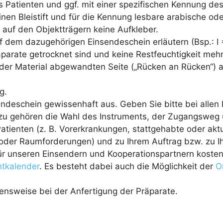
es Patienten und ggf. mit einer spezifischen Kennung de
nen Bleistift und für die Kennung lesbare arabische ode
 auf den Objektträgern keine Aufkleber.
f dem dazugehörigen Einsendeschein erläutern (Bsp.: I =
äparate getrocknet sind und keine Restfeuchtigkeit mehr
t der Material abgewandten Seite („Rücken an Rücken“) a
g.
endeschein gewissenhaft aus. Geben Sie bitte bei alle
zu gehören die Wahl des Instruments, der Zugangsweg u
ienten (z. B. Vorerkrankungen, stattgehabte oder akt
er Raumforderungen) und zu Ihrem Auftrag bzw. zu Ihr
ür unseren Einsendern und Kooperationspartnern kosten
ntkalender
. Es besteht dabei auch die Möglichkeit der
O
ensweise bei der Anfertigung der Präparate.